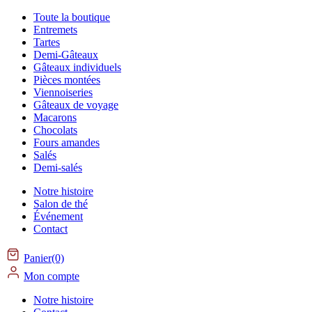
Toute la boutique
Entremets
Tartes
Demi-Gâteaux
Gâteaux individuels
Pièces montées
Viennoiseries
Gâteaux de voyage
Macarons
Chocolats
Fours amandes
Salés
Demi-salés
Notre histoire
Salon de thé
Événement
Contact
Panier(0)
Mon compte
Notre histoire