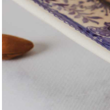
Saint-Étienne
37 rue Croix-Baragnon, 31000 Toulouse, France
Nous écrire
Nous suivre
patisserie_conte
Nous suivre
Fermeture estivale ! Nous revenons le mardi 25 aoû
Un peu de Soleil pour nos Mamans chéries ! Nos no