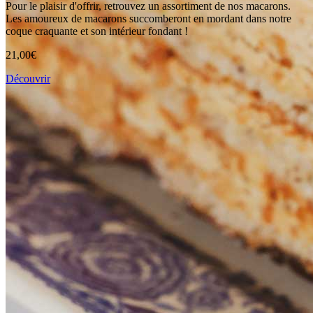
Pour le plaisir d'offrir, retrouvez un assortiment de nos macarons.
Les amoureux de macarons succomberont en mordant dans notre
coque craquante et son intérieur fondant !
21,00
€
Découvrir
Voir tous les produits
Notre histoire
Chargée d’histoire et de gourmandise depuis plus de 80 ans, c’est en
1938 que la Pâtisserie CONTE s’installa dans l’une des plus belles
rues du centre-ville de Toulouse, la rue Croix-Baragnon.
Découvrir
Nous trouver