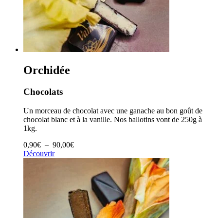
Orchidée
Chocolats
Un morceau de chocolat avec une ganache au bon goût de
chocolat blanc et à la vanille. Nos ballotins vont de 250g à
1kg.
Plage
0,90
€
–
90,00
€
de
Découvrir
prix :
0,90€
à
90,00€