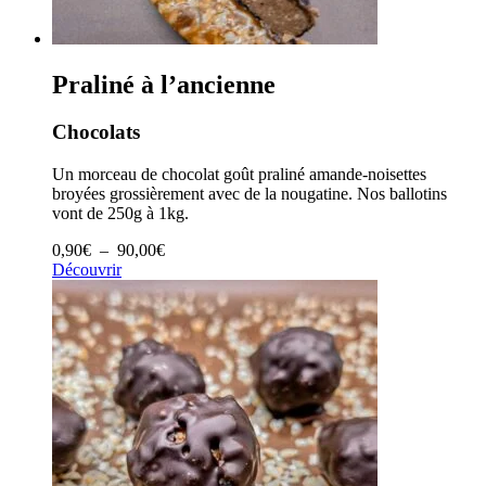
Praliné à l’ancienne
Chocolats
Un morceau de chocolat goût praliné amande-noisettes
broyées grossièrement avec de la nougatine. Nos ballotins
vont de 250g à 1kg.
Plage
0,90
€
–
90,00
€
de
Découvrir
prix :
0,90€
à
90,00€