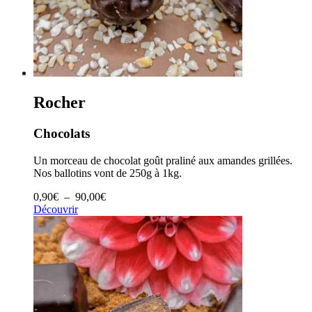
Rocher
Chocolats
Un morceau de chocolat goût praliné aux amandes grillées.
Nos ballotins vont de 250g à 1kg.
Plage
0,90
€
–
90,00
€
de
Découvrir
prix :
0,90€
à
90,00€