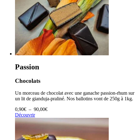
Passion
Chocolats
Un morceau de chocolat avec une ganache passion-rhum sur
un lit de gianduja-praliné. Nos ballotins vont de 250g à 1kg.
Plage
0,90
€
–
90,00
€
de
Découvrir
prix :
0,90€
à
90,00€