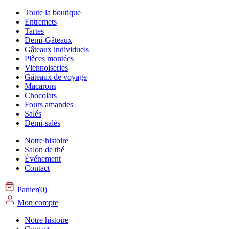
Toute la boutique
Entremets
Tartes
Demi-Gâteaux
Gâteaux individuels
Pièces montées
Viennoiseries
Gâteaux de voyage
Macarons
Chocolats
Fours amandes
Salés
Demi-salés
Notre histoire
Salon de thé
Événement
Contact
Panier(0)
Mon compte
Notre histoire