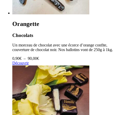
Orangette
Chocolats
Un morceau de chocolat avec une écorce d’orange confite,
couverture de chocolat noir. Nos ballotins vont de 250g à 1kg.
Plage
0,90
€
–
90,00
€
de
Découvrir
prix :
0,90€
à
90,00€