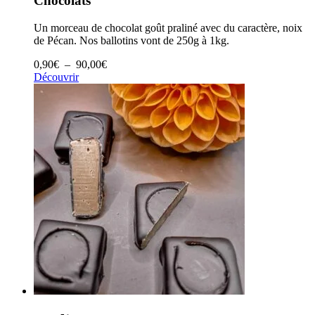
Chocolats
Un morceau de chocolat goût praliné avec du caractère, noix
de Pécan. Nos ballotins vont de 250g à 1kg.
Plage
0,90
€
–
90,00
€
de
Découvrir
prix :
0,90€
à
90,00€