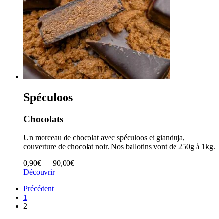
Spéculoos
Chocolats
Un morceau de chocolat avec spéculoos et gianduja,
couverture de chocolat noir. Nos ballotins vont de 250g à 1kg.
Plage
0,90
€
–
90,00
€
de
Découvrir
prix :
Précédent
0,90€
1
à
2
90,00€