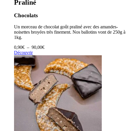
Praliné
Chocolats
Un morceau de chocolat goût praliné avec des amandes-
noisettes broyées très finement. Nos ballotins vont de 250g à
1kg.
Plage
0,90
€
–
90,00
€
de
Découvrir
prix :
0,90€
à
90,00€