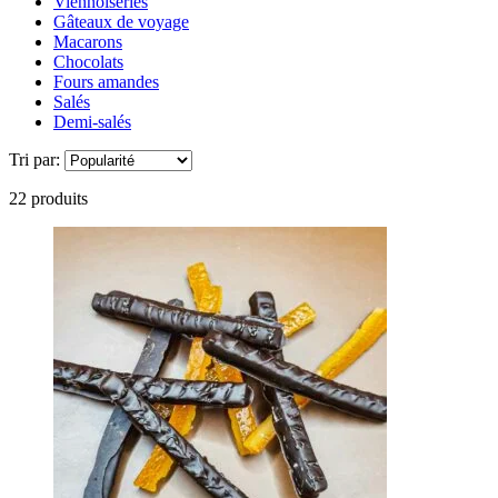
Viennoiseries
Gâteaux de voyage
Macarons
Chocolats
Fours amandes
Salés
Demi-salés
Tri par:
22 produits