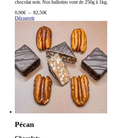
chocolat noir. Nos ballotins vont de 250g à 1kg.
Plage
0,90
€
–
82,50
€
de
Découvrir
prix :
0,90€
à
82,50€
Pécan