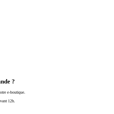
ande ?
notre e-boutique.
avant 12h.