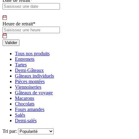
Date de retrait*
Heure de retrait*
Tous nos produits
Entremets
Tartes
Demi-Gâteaux
Gâteaux individuels
Pièces montées
Viennoiseries
Gâteaux de voyage
Macarons
Chocolats
Fours amandes
Salés
Demi-salés
Tri par: