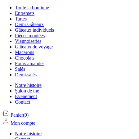
Toute la boutique
Entremets
Tartes
Demi-Gâteaux
Gâteaux individuels
Pièces montées
Viennoiseries
Gâteaux de voyage
Macarons
Chocolats
Fours amandes
Salés
Demi-salés
Notre histoire
Salon de thé
Événement
Contact
Panier(0)
Mon compte
Notre histoire