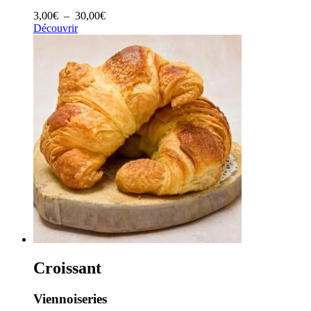
Plage
3,00
€
–
30,00
€
de
Découvrir
prix :
3,00€
à
30,00€
Croissant
Viennoiseries