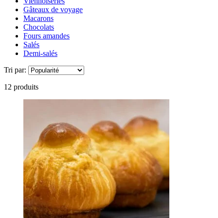
Viennoiseries
Gâteaux de voyage
Macarons
Chocolats
Fours amandes
Salés
Demi-salés
Tri par:
12 produits