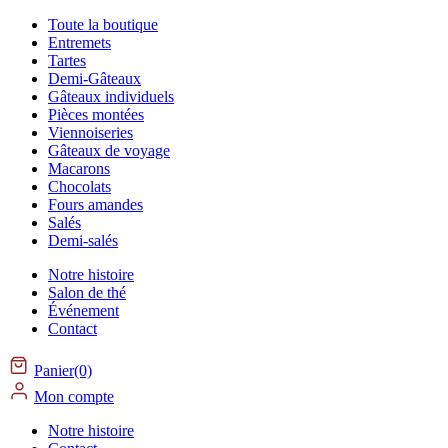
Toute la boutique
Entremets
Tartes
Demi-Gâteaux
Gâteaux individuels
Pièces montées
Viennoiseries
Gâteaux de voyage
Macarons
Chocolats
Fours amandes
Salés
Demi-salés
Notre histoire
Salon de thé
Événement
Contact
Panier(0)
Mon compte
Notre histoire