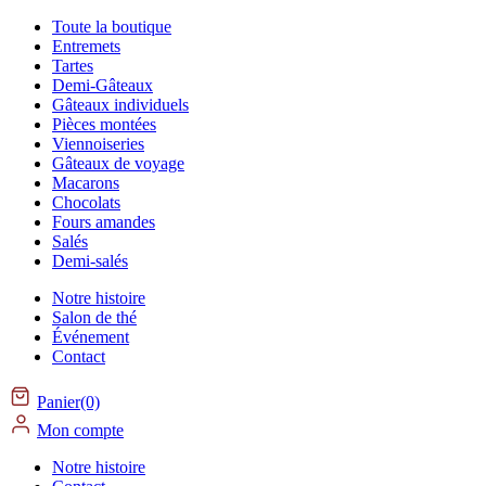
Toute la boutique
Entremets
Tartes
Demi-Gâteaux
Gâteaux individuels
Pièces montées
Viennoiseries
Gâteaux de voyage
Macarons
Chocolats
Fours amandes
Salés
Demi-salés
Notre histoire
Salon de thé
Événement
Contact
Panier(0)
Mon compte
Notre histoire