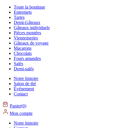
Toute la boutique
Entremets
Tartes
Demi-Gâteaux
Gâteaux individuels
Pièces montées
Viennoiseries
Gâteaux de voyage
Macarons
Chocolats
Fours amandes
Salés
Demi-salés
Notre histoire
Salon de thé
Événement
Contact
Panier(0)
Mon compte
Notre histoire