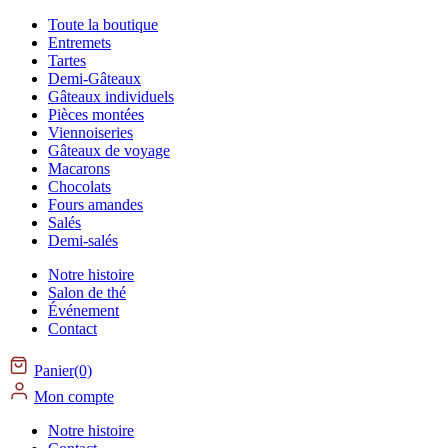
Toute la boutique
Entremets
Tartes
Demi-Gâteaux
Gâteaux individuels
Pièces montées
Viennoiseries
Gâteaux de voyage
Macarons
Chocolats
Fours amandes
Salés
Demi-salés
Notre histoire
Salon de thé
Événement
Contact
Panier(0)
Mon compte
Notre histoire