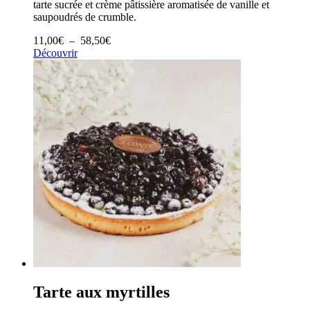
tarte sucrée et crème pâtissière aromatisée de vanille et
saupoudrés de crumble.
Plage
11,00
€
–
58,50
€
de
Découvrir
prix :
11,00€
à
58,50€
Tarte aux myrtilles