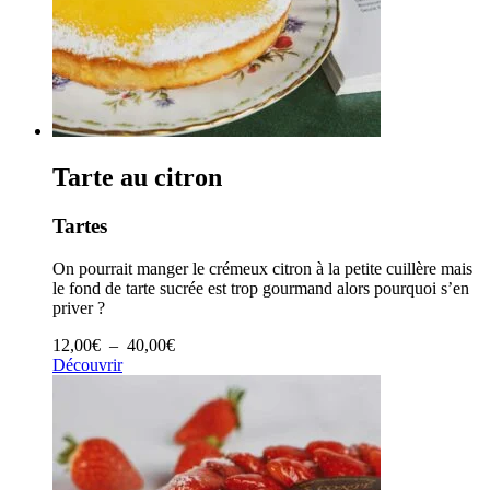
Tarte au citron
Tartes
On pourrait manger le crémeux citron à la petite cuillère mais
le fond de tarte sucrée est trop gourmand alors pourquoi s’en
priver ?
Plage
12,00
€
–
40,00
€
de
Découvrir
prix :
12,00€
à
40,00€