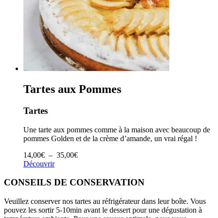
Tartes aux Pommes
Tartes
Une tarte aux pommes comme à la maison avec beaucoup de
pommes Golden et de la crème d’amande, un vrai régal !
Plage
14,00
€
–
35,00
€
de
Découvrir
prix :
14,00€
CONSEILS DE CONSERVATION
à
35,00€
Veuillez conserver nos tartes au réfrigérateur dans leur boîte. Vous
pouvez les sortir 5-10min avant le dessert pour une dégustation à