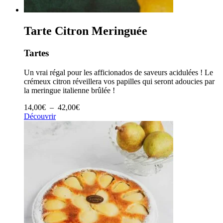
Tarte Citron Meringuée
Tartes
Un vrai régal pour les afficionados de saveurs acidulées ! Le
crémeux citron réveillera vos papilles qui seront adoucies par
la meringue italienne brûlée !
Plage
14,00
€
–
42,00
€
de
Découvrir
prix :
14,00€
à
42,00€