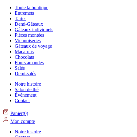
Toute la boutique
Entremets
Tartes
Demi-Gâteaux
Gâteaux individuels
Pièces montées
Viennoiseries
Gâteaux de voyage
Macarons
Chocolats
Fours amandes
Salés
Demi-salés
Notre histoire
Salon de thé
Événement
Contact
Panier(0)
Mon compte
Notre histoire