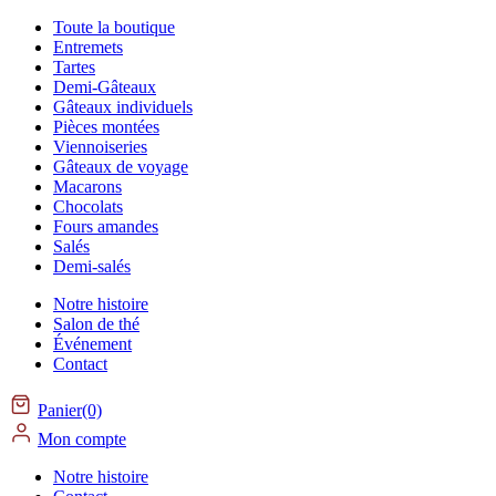
Toute la boutique
Entremets
Tartes
Demi-Gâteaux
Gâteaux individuels
Pièces montées
Viennoiseries
Gâteaux de voyage
Macarons
Chocolats
Fours amandes
Salés
Demi-salés
Notre histoire
Salon de thé
Événement
Contact
Panier(0)
Mon compte
Notre histoire