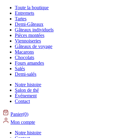
Toute la boutique
Entremets
Tartes
Demi-Gâteaux
Gâteaux individuels
Pièces montées
Viennoiseries
Gâteaux de voyage
Macarons
Chocolats
Fours amandes
Salés
Demi-salés
Notre histoire
Salon de thé
Événement
Contact
Panier(0)
Mon compte
Notre histoire