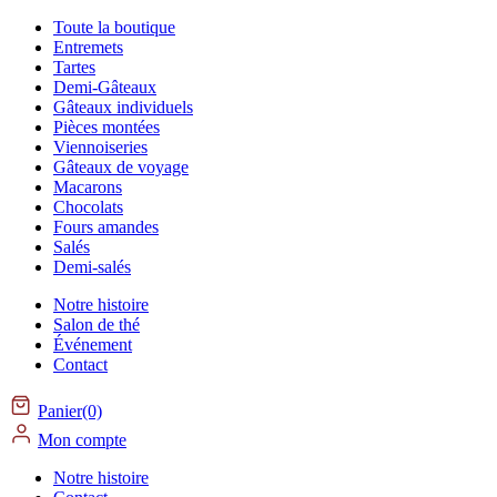
Toute la boutique
Entremets
Tartes
Demi-Gâteaux
Gâteaux individuels
Pièces montées
Viennoiseries
Gâteaux de voyage
Macarons
Chocolats
Fours amandes
Salés
Demi-salés
Notre histoire
Salon de thé
Événement
Contact
Panier(0)
Mon compte
Notre histoire