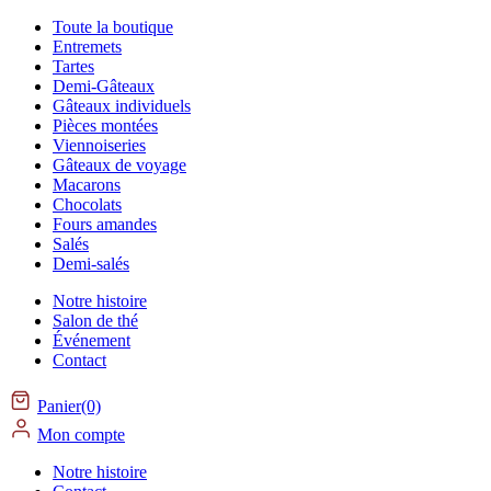
Toute la boutique
Entremets
Tartes
Demi-Gâteaux
Gâteaux individuels
Pièces montées
Viennoiseries
Gâteaux de voyage
Macarons
Chocolats
Fours amandes
Salés
Demi-salés
Notre histoire
Salon de thé
Événement
Contact
Panier(0)
Mon compte
Notre histoire