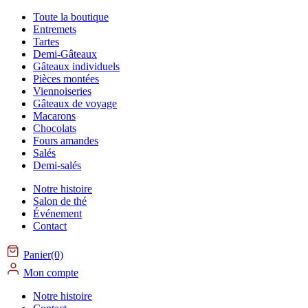
Toute la boutique
Entremets
Tartes
Demi-Gâteaux
Gâteaux individuels
Pièces montées
Viennoiseries
Gâteaux de voyage
Macarons
Chocolats
Fours amandes
Salés
Demi-salés
Notre histoire
Salon de thé
Événement
Contact
Panier(0)
Mon compte
Notre histoire