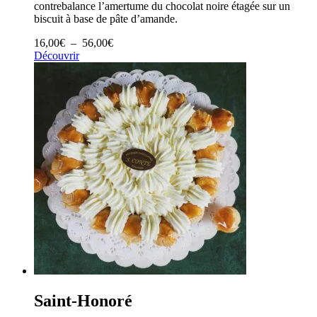
contrebalance l’amertume du chocolat noire étagée sur un
biscuit à base de pâte d’amande.
Plage
16,00
€
–
56,00
€
de
Découvrir
prix :
16,00€
à
56,00€
Saint-Honoré