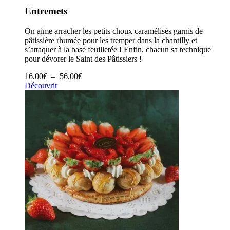
Entremets
On aime arracher les petits choux caramélisés garnis de
pâtissière rhumée pour les tremper dans la chantilly et
s’attaquer à la base feuilletée ! Enfin, chacun sa technique
pour dévorer le Saint des Pâtissiers !
Plage
16,00
€
–
56,00
€
de
Découvrir
prix :
16,00€
à
56,00€