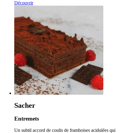
de
Découvrir
prix :
12,00€
à
56,00€
Sacher
Entremets
Un subtil accord de coulis de framboises acidulées qui