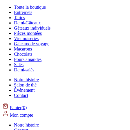
Toute la boutique
Entremets
Tartes
Demi-Gâteaux
Gâteaux individuels
Pièces montées
Viennoiseries
Gâteaux de voyage
Macarons
Chocolats
Fours amandes
Salés
Demi-salés
Notre histoire
Salon de thé
Événement
Contact
Panier(0)
Mon compte
Notre histoire