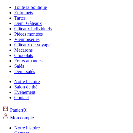
Toute la boutique
Entremets
Tartes
Demi-Gâteaux
Gâteaux individuels
Pièces montées
Viennoiseries
Gâteaux de voyage
Macarons
Chocolats
Fours amandes
Salés
Demi-salés
Notre histoire
Salon de thé
Événement
Contact
Panier(0)
Mon compte
Notre histoire