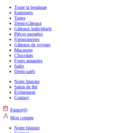
Toute la boutique
Entremets
Tartes
Demi-Gâteaux
Gâteaux individuels
Pièces montées
Viennoiseries
Gâteaux de voyage
Macarons
Chocolats
Fours amandes
Salés
Demi-salés
Notre histoire
Salon de thé
Événement
Contact
Panier(0)
Mon compte
Notre histoire